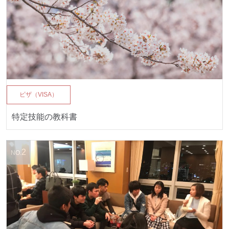
ビザ（VISA）
特定技能の教科書
2
NO.