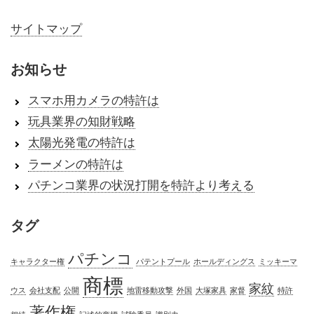
サイトマップ
お知らせ
スマホ用カメラの特許は
玩具業界の知財戦略
太陽光発電の特許は
ラーメンの特許は
パチンコ業界の状況打開を特許より考える
タグ
パチンコ
キャラクター権
パテントプール
ホールディングス
ミッキーマ
商標
家紋
ウス
会社支配
公開
地雷移動攻撃
外国
大塚家具
家督
特許
著作権