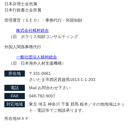
日本弁理士会所属
日本行政書士会所属
管理運営（ＳＥＯ）・事務代行・外国知財
株式会社植村総合
（旧 ポラリス知財コンサルティング
外国人関係事務代行
一般社団法人植村総合
（旧 日本海外人材支援機構）
所在地
〒331-0061
さいたま市西区西遊馬1813-1-1-203
電話
Mail お問合わせ下さい
FAX
048-782-9007
対応地域
東京 埼玉 神奈川 千葉 群馬 栃木／その他地域はネッ
ト・電話等でご相談承ります。
所在地ＭＡＰ