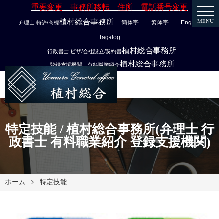
重要変更 事務所移転 住所 電話番号変更
植村総合事務所
MENU
簡体字
繁体字
English
弁理士 特許/商標
Tagalog
植村総合事務所
行政書士 ビザ/会社設立/契約書
植村総合事務所
登録支援機関 有料職業紹介
特定技能 / 植村総合事務所(弁理士 行
政書士 有料職業紹介 登録支援機関)
ホーム
特定技能