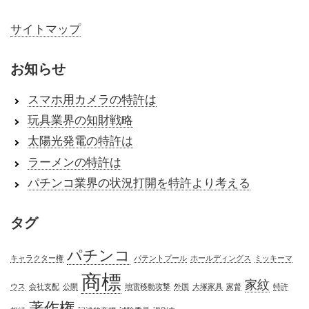
サイトマップ
お知らせ
スマホ用カメラの特許は
玩具業界の知財戦略
太陽光発電の特許は
ラーメンの特許は
パチンコ業界の状況打開を特許より考える
タグ
パチンコ
キャラクター権
パテントプール
ホールディングス
ミッキーマ
商標
家紋
ウス
会社支配
公開
地雷移動攻撃
外国
大塚家具
家督
特許
著作権