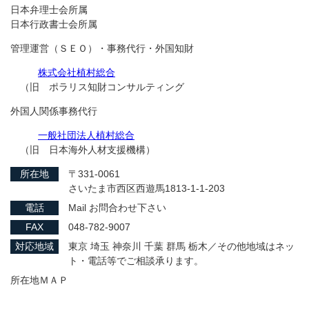
日本弁理士会所属
日本行政書士会所属
管理運営（ＳＥＯ）・事務代行・外国知財
株式会社植村総合
（旧 ポラリス知財コンサルティング
外国人関係事務代行
一般社団法人植村総合
（旧 日本海外人材支援機構）
所在地
〒331-0061
さいたま市西区西遊馬1813-1-1-203
電話
Mail お問合わせ下さい
FAX
048-782-9007
対応地域
東京 埼玉 神奈川 千葉 群馬 栃木／その他地域はネッ
ト・電話等でご相談承ります。
所在地ＭＡＰ