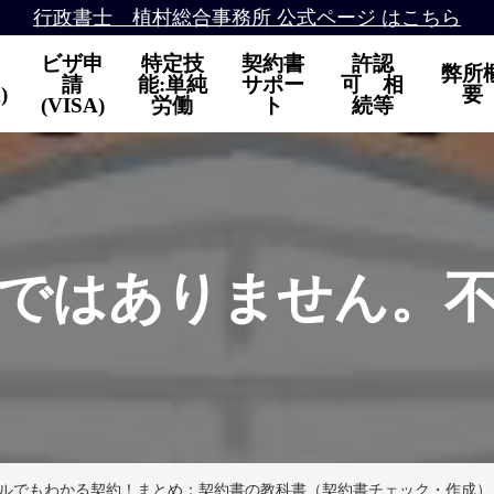
行政書士 植村総合事務所 公式ページ はこちら
ビザ申
特定技
契約書
許認
弊所
請
能:単純
サポー
可 相
)
要
(VISA)
労働
ト
続等
ではありません。
ルでもわかる契約！まとめ：契約書の教科書（契約書チェック・作成）