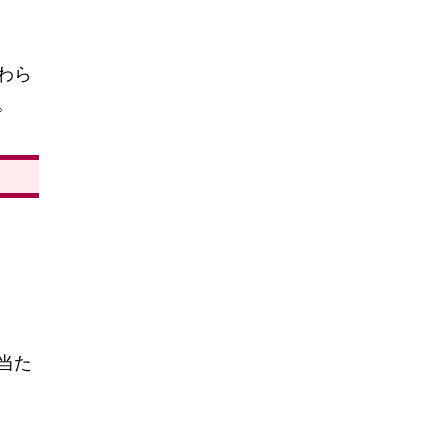
わら
。
当た