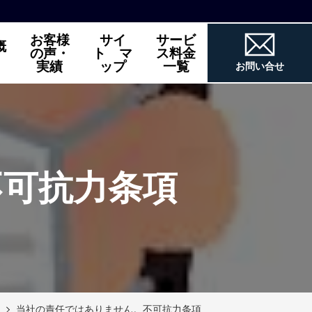
お客様
サイ
サービ
概
の声・
ト マ
ス料金
実績
ップ
一覧
お問い合せ
不可抗力条項
当社の責任ではありません。不可抗力条項