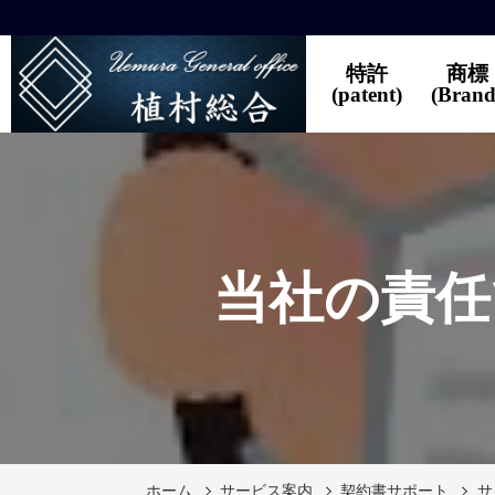
特許
商標
(patent)
(Brand
当社の責任
ホーム
サービス案内
契約書サポート
サ