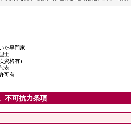
いた専門家
理士
次資格有）
代表
許可有
。不可抗力条項