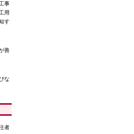
工事
工用
知す
が善
びな
注者