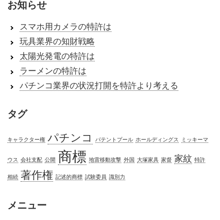
お知らせ
スマホ用カメラの特許は
玩具業界の知財戦略
太陽光発電の特許は
ラーメンの特許は
パチンコ業界の状況打開を特許より考える
タグ
パチンコ
キャラクター権
パテントプール
ホールディングス
ミッキーマ
商標
家紋
ウス
会社支配
公開
地雷移動攻撃
外国
大塚家具
家督
特許
著作権
相続
記述的商標
試験委員
識別力
メニュー