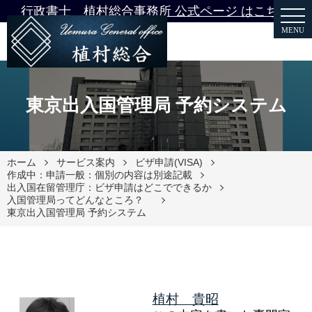
行政書士 植村総合事務所 公式ページ はこちら
MENU
東京出入国管理局 予約システム
ホーム
サービス案内
ビザ申請(VISA)
作成中：申請一般：個別の内容は別途記載
出入国在留管理庁：ビザ申請はどこでできるか
入国管理局ってどんなところ？
東京出入国管理局 予約システム
植村 貴昭