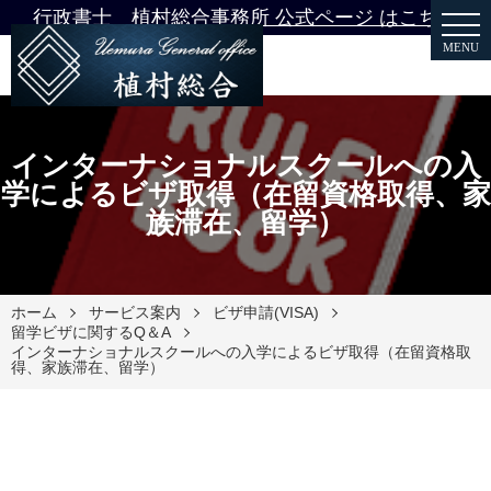
行政書士 植村総合事務所 公式ページ はこちら
MENU
インターナショナルスクールへの入
学によるビザ取得（在留資格取得、家
族滞在、留学）
ホーム
サービス案内
ビザ申請(VISA)
留学ビザに関するQ＆A
インターナショナルスクールへの入学によるビザ取得（在留資格取
得、家族滞在、留学）