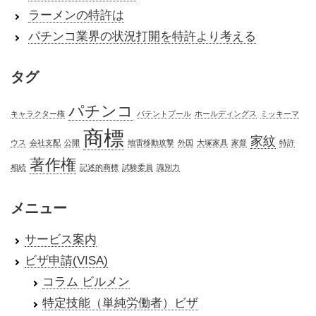
ラーメンの特許は
パチンコ業界の状況打開を特許より考える
タグ
パチンコ
キャラクター権
パテントプール
ホールディングス
ミッキーマ
商標
家紋
ウス
会社支配
公開
地雷移動攻撃
外国
大塚家具
家督
特許
著作権
相続
記述的商標
試験委員
識別力
メニュー
サービス案内
ビザ申請(VISA)
コラム ビルメン
特定技能（単純労働者）ビザ