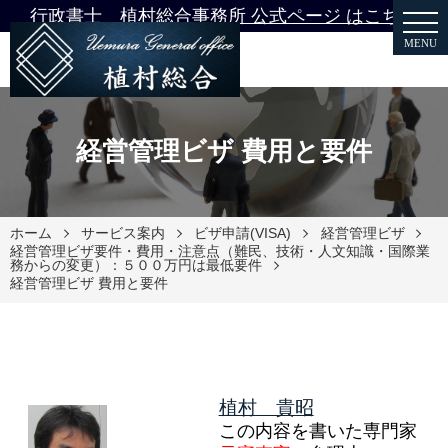
行政書士 植村総合事務所 公式ページ はこちら
MENU
経営管理ビザ 費用と要件
ホーム
サービス案内
ビザ申請(VISA)
経営管理ビザ
経営管理ビザ要件・費用・注意点（難民、技術・人文知識・国際業
務からの変更）：５００万円は最低要件
経営管理ビザ 費用と要件
植村 貴昭
この内容を書いた専門家