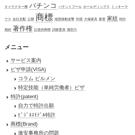
パチンコ
キャラクター権
パテントプール
ホールディングス
ミッキーマ
商標
家紋
ウス
会社支配
公開
地雷移動攻撃
外国
大塚家具
家督
特許
著作権
相続
記述的商標
試験委員
識別力
メニュー
サービス案内
ビザ申請(VISA)
コラム ビルメン
特定技能（単純労働者）ビザ
特許(patent)
自力で特許出願
ﾋﾞｼﾞﾈｽﾓﾃﾞﾙ特許
商標(Brand)
激安事務所の問題