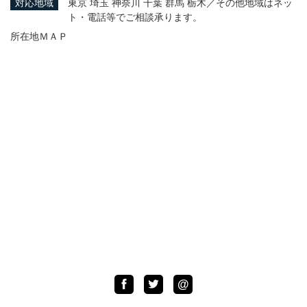
対応地域
東京 埼玉 神奈川 千葉 群馬 栃木／その他地域はネッ
ト・電話等でご相談承ります。
所在地ＭＡＰ
Facebook
Twitter
LINE
@