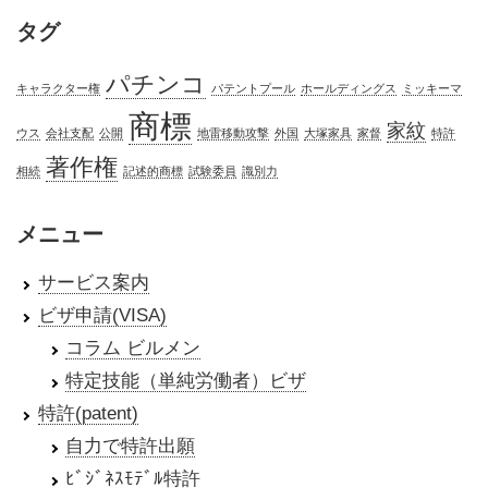
タグ
パチンコ
キャラクター権
パテントプール
ホールディングス
ミッキーマ
商標
家紋
ウス
会社支配
公開
地雷移動攻撃
外国
大塚家具
家督
特許
著作権
相続
記述的商標
試験委員
識別力
メニュー
サービス案内
ビザ申請(VISA)
コラム ビルメン
特定技能（単純労働者）ビザ
特許(patent)
自力で特許出願
ﾋﾞｼﾞﾈｽﾓﾃﾞﾙ特許