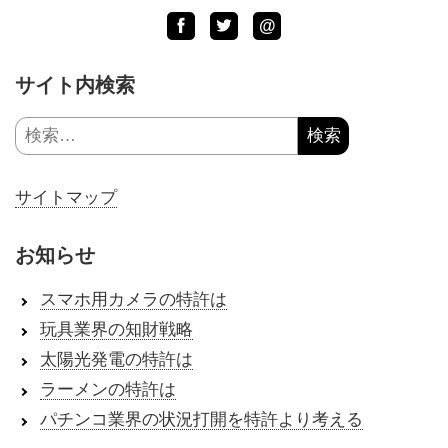
Facebook
Twitter
LINE
@
サイト内検索
検
索:
サイトマップ
お知らせ
スマホ用カメラの特許は
玩具業界の知財戦略
太陽光発電の特許は
ラーメンの特許は
パチンコ業界の状況打開を特許より考える