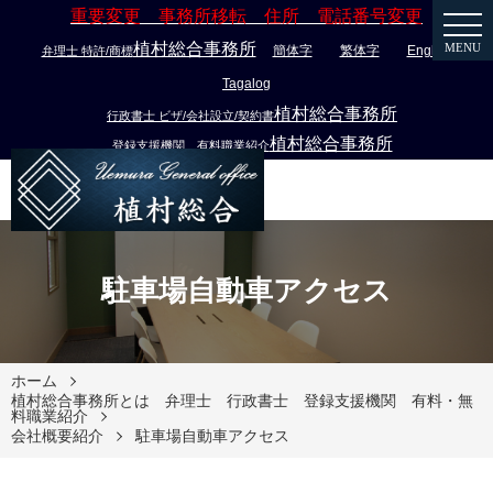
重要変更 事務所移転 住所 電話番号変更
植村総合事務所
MENU
簡体字
繁体字
English
弁理士 特許/商標
Tagalog
植村総合事務所
行政書士 ビザ/会社設立/契約書
植村総合事務所
登録支援機関 有料職業紹介
駐車場自動車アクセス
ホーム
植村総合事務所とは 弁理士 行政書士 登録支援機関 有料・無
料職業紹介
会社概要紹介
駐車場自動車アクセス