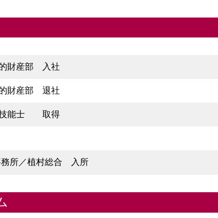
的財産部 入社
的財産部 退社
理技能士 取得
事務所／植村総合 入所
ム