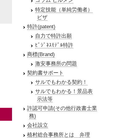
コラム ビルメン
特定技能（単純労働者）
ビザ
特許(patent)
自力で特許出願
ﾋﾞｼﾞﾈｽﾓﾃﾞﾙ特許
商標(Brand)
激安事務所の問題
契約書サポート
サルでもわかる契約！
サルでもわかる！景品表
示法等
許認可申請(その他行政書士業
務)
会社設立
植村総合事務所とは 弁理