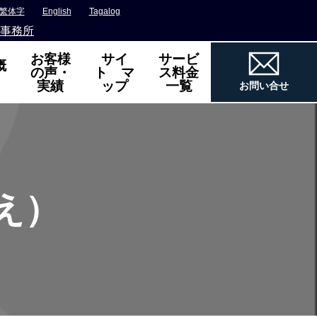
繁体字
English
Tagalog
事務所
お客様
サイ
サービ
概
の声・
ト マ
ス料金
実績
ップ
一覧
お問い合せ
え）