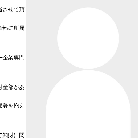
当させて頂
産部に所属
ー企業専門
財産部があ
部署を抱え
て知財に関