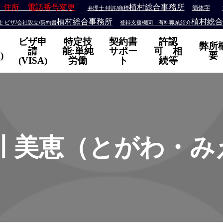
 住所 電話番号変更
植村総合事務所
簡体字
弁理士 特許/商標
植村総合事務所
植村総合
 ビザ/会社設立/契約書
登録支援機関 有料職業紹介
ビザ申
特定技
契約書
許認
弊所
請
能:単純
サポー
可 相
)
要
(VISA)
労働
ト
続等
川 美恵（とがわ・み