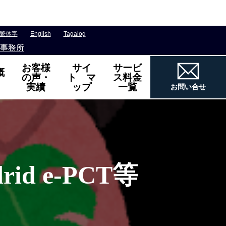
繁体字
English
Tagalog
事務所
お客様
サイ
サービ
概
の声・
ト マ
ス料金
実績
ップ
一覧
お問い合せ
d e-PCT等