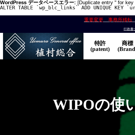
WordPress データベースエラー:
[Duplicate entry '' for key 
ALTER TABLE `wp_blc_links` ADD UNIQUE KEY `u
重要変更 事務所移転
行政書士
特許
商標
(patent)
(Brand
WIPOの使い