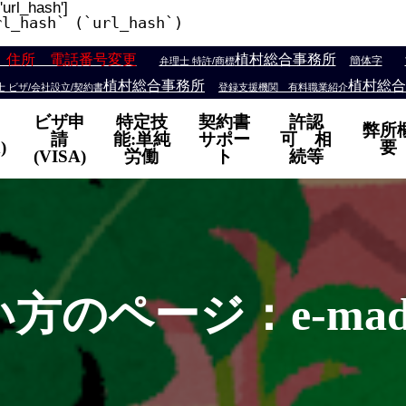
'url_hash']
rl_hash` (`url_hash`)
 住所 電話番号変更
植村総合事務所
簡体字
弁理士 特許/商標
植村総合事務所
植村総合
 ビザ/会社設立/契約書
登録支援機関 有料職業紹介
ビザ申
特定技
契約書
許認
弊所
請
能:単純
サポー
可 相
)
要
(VISA)
労働
ト
続等
方のページ：e-madri