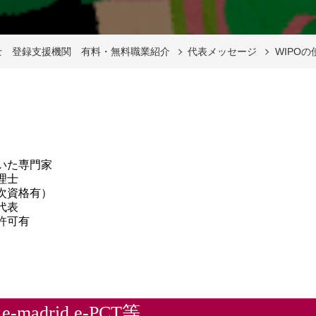
士 登録支援機関 有料・無料職業紹介
代表メッセージ
WIPOの
いた専門家
理士
次資格有）
代表
許可有
adrid e-PCT等