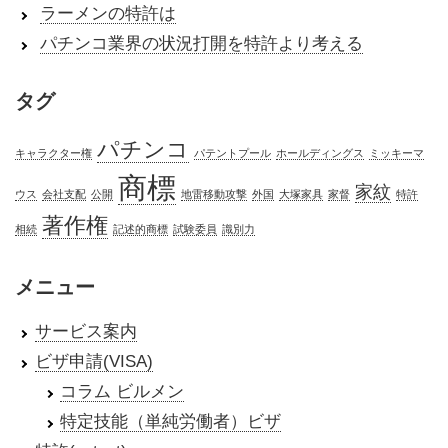
ラーメンの特許は
パチンコ業界の状況打開を特許より考える
タグ
パチンコ
キャラクター権
パテントプール
ホールディングス
ミッキーマ
商標
家紋
ウス
会社支配
公開
地雷移動攻撃
外国
大塚家具
家督
特許
著作権
相続
記述的商標
試験委員
識別力
メニュー
サービス案内
ビザ申請(VISA)
コラム ビルメン
特定技能（単純労働者）ビザ