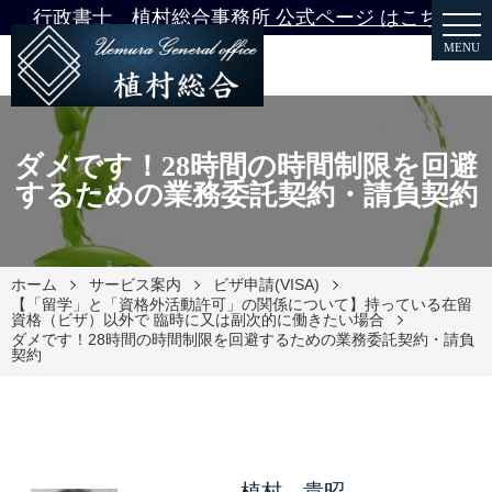
行政書士 植村総合事務所 公式ページ はこちら
MENU
ダメです！28時間の時間制限を回避
するための業務委託契約・請負契約
ホーム
サービス案内
ビザ申請(VISA)
【「留学」と「資格外活動許可」の関係について】持っている在留
資格（ビザ）以外で 臨時に又は副次的に働きたい場合
ダメです！28時間の時間制限を回避するための業務委託契約・請負
契約
植村 貴昭