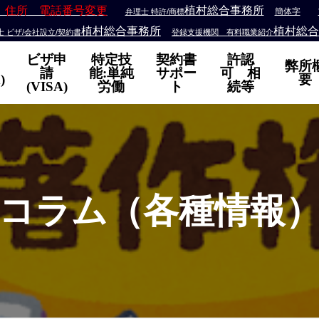
 住所 電話番号変更
植村総合事務所
簡体字
弁理士 特許/商標
植村総合事務所
植村総合
 ビザ/会社設立/契約書
登録支援機関 有料職業紹介
ビザ申
特定技
契約書
許認
弊所
請
能:単純
サポー
可 相
)
要
(VISA)
労働
ト
続等
コラム（各種情報