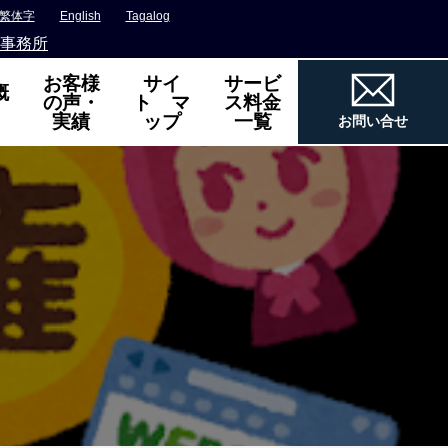
繁体字
English
Tagalog
事務所
お客様
サイ
サービ
概
の声・
ト マ
ス料金
実績
ップ
一覧
お問い合せ
）