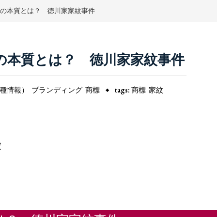
標の本質とは？ 徳川家家紋事件
の本質とは？ 徳川家家紋事件
種情報）
ブランディング
商標
tags:
商標
家紋
家
）