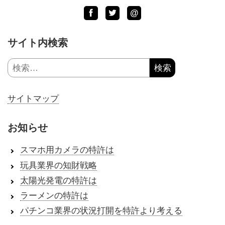
Facebook
Twitter
LINE
@
サイト内検索
検
索:
サイトマップ
お知らせ
スマホ用カメラの特許は
玩具業界の知財戦略
太陽光発電の特許は
ラーメンの特許は
パチンコ業界の状況打開を特許より考える