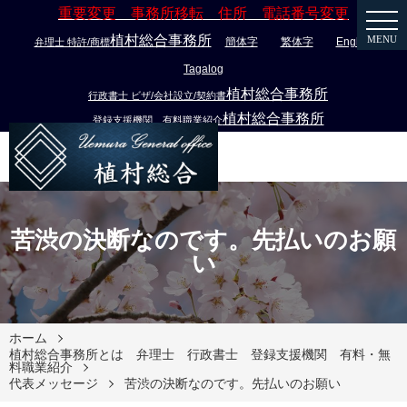
重要変更 事務所移転 住所 電話番号変更
植村総合事務所
MENU
簡体字
繁体字
English
弁理士 特許/商標
Tagalog
植村総合事務所
行政書士 ビザ/会社設立/契約書
植村総合事務所
登録支援機関 有料職業紹介
苦渋の決断なのです。先払いのお願
い
ホーム
植村総合事務所とは 弁理士 行政書士 登録支援機関 有料・無
料職業紹介
代表メッセージ
苦渋の決断なのです。先払いのお願い