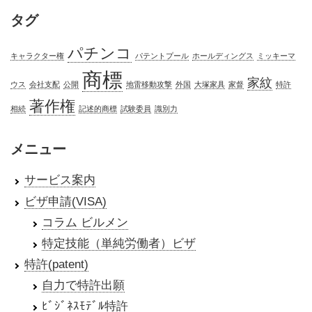
タグ
パチンコ
キャラクター権
パテントプール
ホールディングス
ミッキーマ
商標
家紋
ウス
会社支配
公開
地雷移動攻撃
外国
大塚家具
家督
特許
著作権
相続
記述的商標
試験委員
識別力
メニュー
サービス案内
ビザ申請(VISA)
コラム ビルメン
特定技能（単純労働者）ビザ
特許(patent)
自力で特許出願
ﾋﾞｼﾞﾈｽﾓﾃﾞﾙ特許