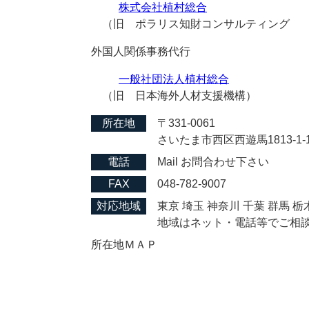
株式会社植村総合
（旧 ポラリス知財コンサルティング
外国人関係事務代行
一般社団法人植村総合
（旧 日本海外人材支援機構）
所在地
〒331-0061
さいたま市西区西遊馬1813-1-1
電話
Mail お問合わせ下さい
FAX
048-782-9007
対応地域
東京 埼玉 神奈川 千葉 群馬 
地域はネット・電話等でご相
所在地ＭＡＰ