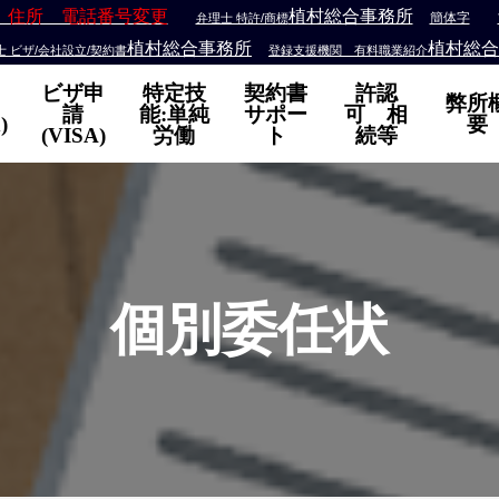
 住所 電話番号変更
植村総合事務所
簡体字
弁理士 特許/商標
植村総合事務所
植村総合
 ビザ/会社設立/契約書
登録支援機関 有料職業紹介
ビザ申
特定技
契約書
許認
弊所
請
能:単純
サポー
可 相
)
要
(VISA)
労働
ト
続等
個別委任状