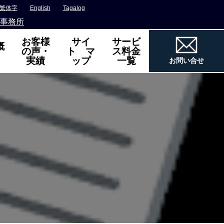
繁体字
English
Tagalog
事務所
お客様
サイ
サービ
概
の声・
ト マ
ス料金
実績
ップ
一覧
お問い合せ