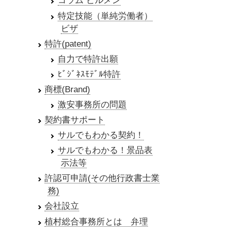
コラム ビルメン
特定技能（単純労働者）
ビザ
特許(patent)
自力で特許出願
ﾋﾞｼﾞﾈｽﾓﾃﾞﾙ特許
商標(Brand)
激安事務所の問題
契約書サポート
サルでもわかる契約！
サルでもわかる！景品表
示法等
許認可申請(その他行政書士業
務)
会社設立
植村総合事務所とは 弁理