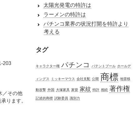
太陽光発電の特許は
ラーメンの特許は
パチンコ業界の状況打開を特許より
考える
タグ
-203
パチンコ
キャラクター権
パテントプール
ホールデ
商標
ィングス
ミッキーマウス
会社支配
公開
地雷移
著作権
家紋
動攻撃
外国
大塚家具
家督
特許
相続
栃木／その他
記述的商標
試験委員
識別力
談承ります。