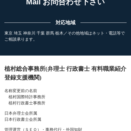
Mail お問合わせ下さい
対応地域
東京 埼玉 神奈川 千葉 群馬 栃木／その他地域はネット・電話等で
ご相談承ります。
植村総合事務所(弁理士 行政書士 有料職業紹介
登録支援機関)
名称変更前の名前
植村国際特許事務所
植村行政書士事務所
日本弁理士会所属
日本行政書士会所属
管理運営（ＳＥＯ）・事務代行・外国知財