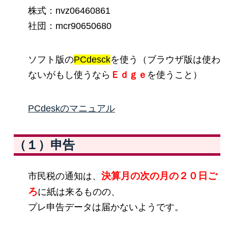
株式：nvz06460861
社団：mcr90650680
ソフト版の
PCdesck
を使う（ブラウザ版は使わ
ないがもし使うなら
Ｅｄｇｅ
を使うこと）
PCdeskのマニュアル
（１）申告
決算月の次の月の２０日ご
市民税の通知は、
ろ
に紙は来るものの、
プレ申告データは届かないようです。