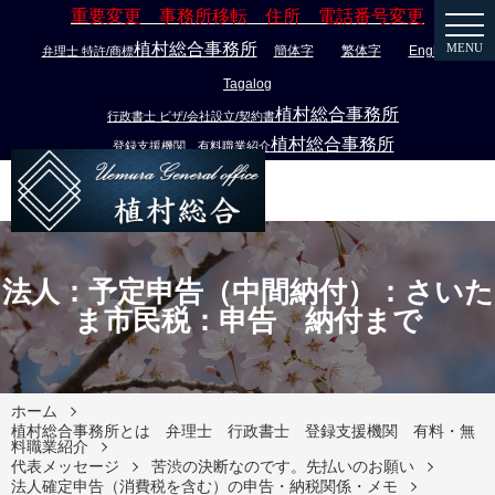
重要変更 事務所移転 住所 電話番号変更
植村総合事務所
MENU
簡体字
繁体字
English
弁理士 特許/商標
Tagalog
植村総合事務所
行政書士 ビザ/会社設立/契約書
植村総合事務所
登録支援機関 有料職業紹介
法人：予定申告（中間納付）：さいた
ま市民税：申告 納付まで
ホーム
植村総合事務所とは 弁理士 行政書士 登録支援機関 有料・無
料職業紹介
代表メッセージ
苦渋の決断なのです。先払いのお願い
法人確定申告（消費税を含む）の申告・納税関係・メモ