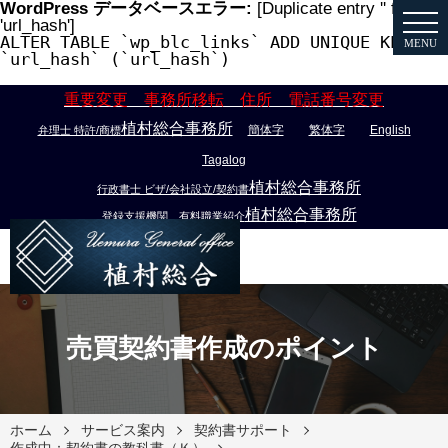
WordPress データベースエラー:
[Duplicate entry '' for key
'url_hash']
ALTER TABLE `wp_blc_links` ADD UNIQUE KEY
MENU
`url_hash` (`url_hash`)
重要変更 事務所移転 住所 電話番号変更
植村総合事務所
簡体字
繁体字
English
弁理士 特許/商標
Tagalog
植村総合事務所
行政書士 ビザ/会社設立/契約書
植村総合事務所
登録支援機関 有料職業紹介
売買契約書作成のポイント
ホーム
サービス案内
契約書サポート
作成中：契約書の教科書（Ｋ）