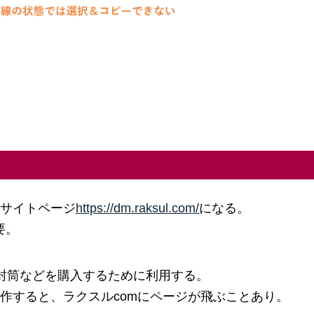
別サイトページ
https://dm.raksul.com/
になる。
要。
封筒などを購入するために利用する。
作すると、ラクスルcomにページが飛ぶことあり。