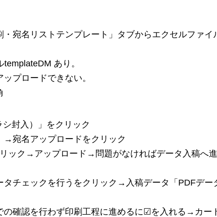
刷・宛名リストテンプレート」タブからエクセルファイ
templateDM あり。
アップロードできない。
角
チラシ封入）」をクリック
）→宛名アップロードをクリック
ドをクリック→アップロード→問題がなければデータ入稿へ
ータチェックを行うをクリック→入稿データ「PDFデー
での確認を行わず印刷工程に進めるに☑を入れる→カー