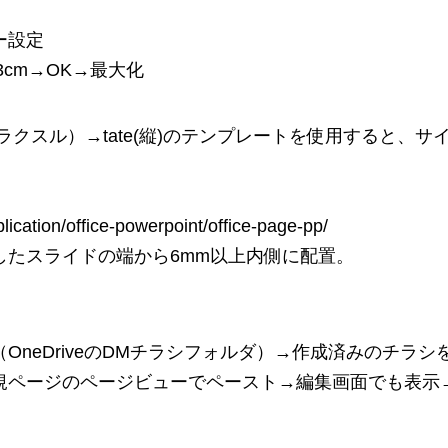
ー設定
.3cm→OK→最大化
eA４（ラクスル）→tate(縦)のテンプレートを使用すると、サ
lication/office-powerpoint/office-page-pp/
したスライドの端から6mm以上内側に配置。
neDriveのDMチラシフォルダ）→作成済みのチラシ
規ページのページビューでペースト→編集画面でも表示