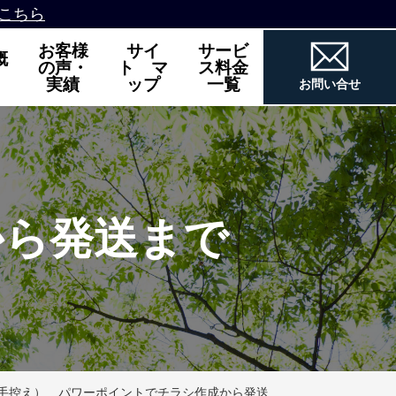
こちら
お客様
サイ
サービ
概
の声・
ト マ
ス料金
実績
ップ
一覧
お問い合せ
から発送まで
手控え）
パワーポイントでチラシ作成から発送