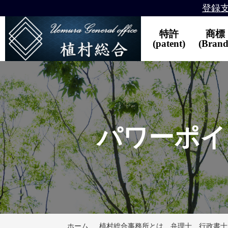
登録
特許
商標
(patent)
(Brand
パワーポイ
ホーム
植村総合事務所とは 弁理士 行政書士