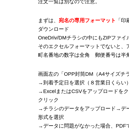
注文一覧は別なので注意。
まずは、
宛名の専用フォーマット
「印
ダウンロード
OneDriv/DMチラシの中にもZIPファイル
そのエクセルフォーマットでないと、
町名番地の数字は全角 郵便番号は半
画面左の「OPP封筒DM（A4サイズ
→到着予定日を選択（８営業日くらい
→ExcelまたはCSVをアップロー
クリック
→チラシのデータをアップロード→デ
形式を選択
→データに問題がなかった場合、PDF