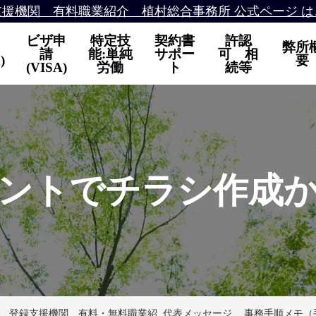
支援機関 有料職業紹介 植村総合事務所 公式ページ は
ビザ申
特定技
契約書
許認
弊所
請
能:単純
サポー
可 相
)
要
(VISA)
労働
ト
続等
ントでチラシ作成
 登録支援機関 有料・無料職業紹
代表メッセージ
事務手順メモ（