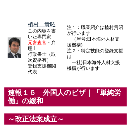
植村 貴昭
注１：職業紹介は植村貴昭
この内容を書
が行います
いた専門家
（屋号:日本海外人材支
元審査官
・弁
援機構)
理士
注２：特定技能の登録支援
行政書士（取
は
次資格有）
一社)日本海外人材支援
登録支援機関
機構が行います
代表
速報１６ 外国人のビザ｜「単純労
働」の緩和
～改正法案成立～