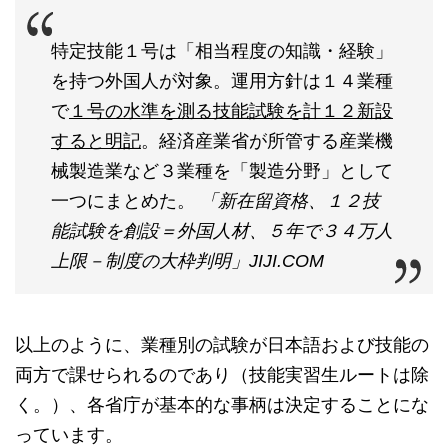
特定技能１号は「相当程度の知識・経験」
を持つ外国人が対象。運用方針は１４業種
で
１号の水準を測る技能試験を計１２新設
すると明記
。経済産業省が所管する産業機
械製造業など３業種を「製造分野」として
一つにまとめた。
「新在留資格、１２技
能試験を創設＝外国人材、５年で３４万人
上限－制度の大枠判明」JIJI.COM
以上のように、業種別の試験が日本語および技能の
両方で課せられるのであり（技能実習生ルートは除
く。）、各省庁が基本的な事柄は決定することにな
っています。