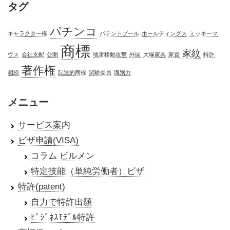
タグ
パチンコ
キャラクター権
パテントプール
ホールディングス
ミッキーマ
商標
家紋
ウス
会社支配
公開
地雷移動攻撃
外国
大塚家具
家督
特許
著作権
相続
記述的商標
試験委員
識別力
メニュー
サービス案内
ビザ申請(VISA)
コラム ビルメン
特定技能（単純労働者）ビザ
特許(patent)
自力で特許出願
ﾋﾞｼﾞﾈｽﾓﾃﾞﾙ特許