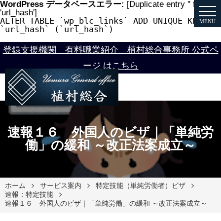
WordPress データベースエラー:
[Duplicate entry '' for key
'url_hash']
ALTER TABLE `wp_blc_links` ADD UNIQUE KEY
MENU
`url_hash` (`url_hash`)
登録支援機関 有料職業紹介 植村総合事務所 公式ペ
ージ はこちら
速報１６ 外国人のビザ｜「単純労
働」の緩和 ～改正法案成立～
ホーム
サービス案内
特定技能（単純労働者）ビザ
速報：特定技能
速報１６ 外国人のビザ｜「単純労働」の緩和 ～改正法案成立～