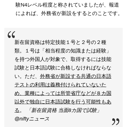
験N4レベル程度と称されていましたが、報道
によれば、外務省が新設をするとのことです。
新在留資格は特定技能１号と２号の２種
類。１号は「相当程度の知識または経験」
を持つ外国人が対象で、取得するには技能
試験と日本語試験に合格しなければならな
い。ただ、
外務省が新設する共通の日本語
テストの利用は義務付けられていないた
め、業種によっては所管省庁などが８カ国
以外で独自に日本語試験を行う可能性もあ
る
。
「新在留資格 当面8カ国で試験」
@niftyニュース