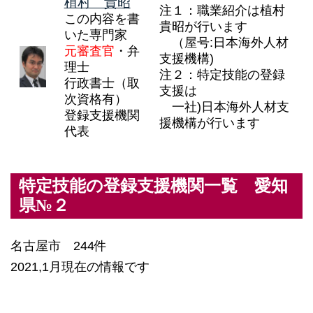
植村 貴昭
注１：職業紹介は植村
この内容を書
貴昭が行います
いた専門家
（屋号:日本海外人材
元審査官
・弁
支援機構)
理士
注２：特定技能の登録
行政書士（取
支援は
次資格有）
一社)日本海外人材支
登録支援機関
援機構が行います
代表
特定技能の登録支援機関一覧 愛知
県№２
名古屋市 244件
2021,1月現在の情報です