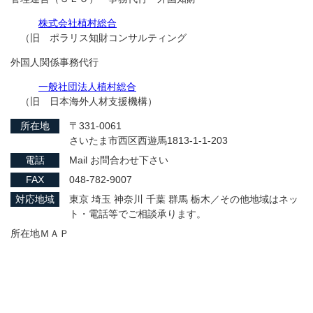
株式会社植村総合
（旧 ポラリス知財コンサルティング
外国人関係事務代行
一般社団法人植村総合
（旧 日本海外人材支援機構）
所在地
〒331-0061
さいたま市西区西遊馬1813-1-1-203
電話
Mail お問合わせ下さい
FAX
048-782-9007
対応地域
東京 埼玉 神奈川 千葉 群馬 栃木／その他地域はネッ
ト・電話等でご相談承ります。
所在地ＭＡＰ