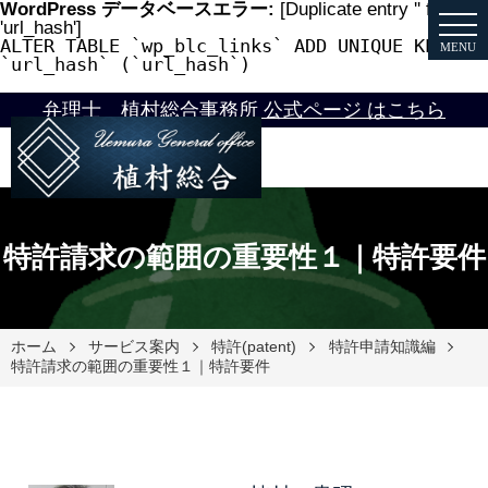
WordPress データベースエラー:
[Duplicate entry '' for key
'url_hash']
ALTER TABLE `wp_blc_links` ADD UNIQUE KEY
MENU
`url_hash` (`url_hash`)
弁理士 植村総合事務所 公式ページ はこちら
特許請求の範囲の重要性１｜特許要件
ホーム
サービス案内
特許(patent)
特許申請知識編
特許請求の範囲の重要性１｜特許要件