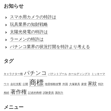
お知らせ
スマホ用カメラの特許は
玩具業界の知財戦略
太陽光発電の特許は
ラーメンの特許は
パチンコ業界の状況打開を特許より考える
タグ
パチンコ
キャラクター権
パテントプール
ホールディングス
ミッキーマ
商標
家紋
ウス
会社支配
公開
地雷移動攻撃
外国
大塚家具
家督
特許
著作権
相続
記述的商標
試験委員
識別力
メニュー