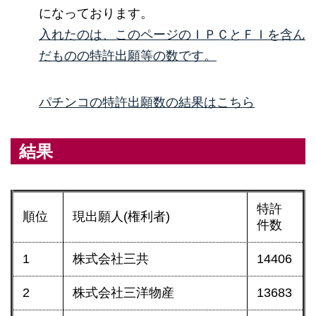
になっております。
入れたのは、このページのＩＰＣとＦＩを含ん
だものの特許出願等の数です。
パチンコの特許出願数の結果はこちら
結果
特許
順位
現出願人(権利者)
件数
1
株式会社三共
14406
2
株式会社三洋物産
13683