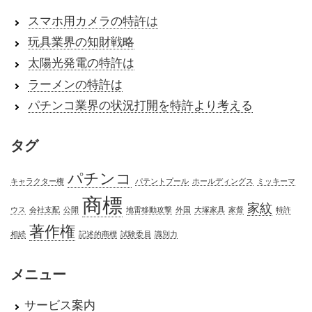
スマホ用カメラの特許は
玩具業界の知財戦略
太陽光発電の特許は
ラーメンの特許は
パチンコ業界の状況打開を特許より考える
タグ
パチンコ
キャラクター権
パテントプール
ホールディングス
ミッキーマ
商標
家紋
ウス
会社支配
公開
地雷移動攻撃
外国
大塚家具
家督
特許
著作権
相続
記述的商標
試験委員
識別力
メニュー
サービス案内