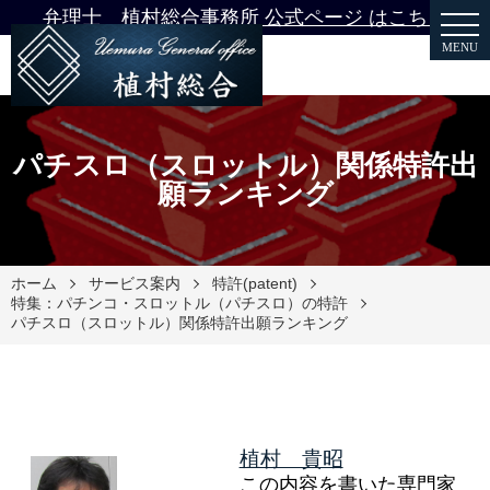
弁理士 植村総合事務所 公式ページ はこちら
MENU
パチスロ（スロットル）関係特許出
願ランキング
ホーム
サービス案内
特許(patent)
特集：パチンコ・スロットル（パチスロ）の特許
パチスロ（スロットル）関係特許出願ランキング
植村 貴昭
この内容を書いた専門家