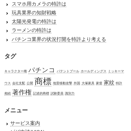
スマホ用カメラの特許は
玩具業界の知財戦略
太陽光発電の特許は
ラーメンの特許は
パチンコ業界の状況打開を特許より考える
タグ
パチンコ
キャラクター権
パテントプール
ホールディングス
ミッキーマ
商標
家紋
ウス
会社支配
公開
地雷移動攻撃
外国
大塚家具
家督
特許
著作権
相続
記述的商標
試験委員
識別力
メニュー
サービス案内