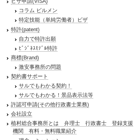
ビザ申請(VISA)
コラム ビルメン
特定技能（単純労働者）ビザ
特許(patent)
自力で特許出願
ﾋﾞｼﾞﾈｽﾓﾃﾞﾙ特許
商標(Brand)
激安事務所の問題
契約書サポート
サルでもわかる契約！
サルでもわかる！景品表示法等
許認可申請(その他行政書士業務)
会社設立
植村総合事務所とは 弁理士 行政書士 登録支援
機関 有料・無料職業紹介