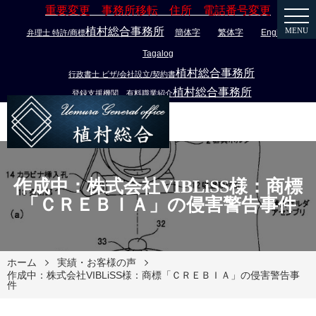
重要変更 事務所移転 住所 電話番号変更
植村総合事務所
MENU
簡体字
繁体字
English
弁理士 特許/商標
Tagalog
植村総合事務所
行政書士 ビザ/会社設立/契約書
植村総合事務所
登録支援機関 有料職業紹介
作成中：株式会社VIBLiSS様：商標
「ＣＲＥＢＩＡ」の侵害警告事件
ホーム
実績・お客様の声
作成中：株式会社VIBLiSS様：商標「ＣＲＥＢＩＡ」の侵害警告事
件