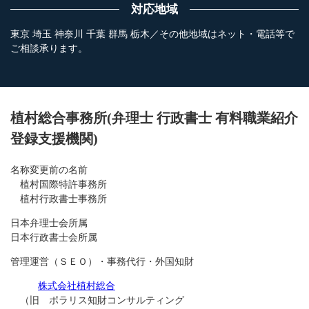
対応地域
東京 埼玉 神奈川 千葉 群馬 栃木／その他地域はネット・電話等で
ご相談承ります。
植村総合事務所(弁理士 行政書士 有料職業紹介
登録支援機関)
名称変更前の名前
植村国際特許事務所
植村行政書士事務所
日本弁理士会所属
日本行政書士会所属
管理運営（ＳＥＯ）・事務代行・外国知財
株式会社植村総合
（旧 ポラリス知財コンサルティング