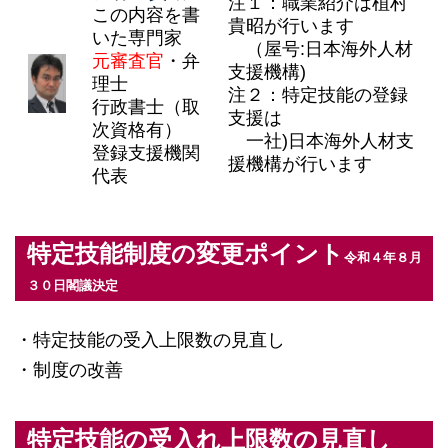
注１：職業紹介は植村
この内容を書
貴昭が行います
いた専門家
（屋号:日本海外人材
元審査官
・弁
支援機構)
理士
注２：特定技能の登録
行政書士（取
支援は
次資格有）
一社)日本海外人材支
登録支援機関
援機構が行います
代表
特定技能制度の変更ポイント
令和４年８月
３０日閣議決定
・特定技能の受入上限数の見直し
・制度の改善
特定技能の受入れ上限数の見直し