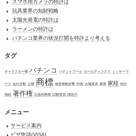
スマホ用カメラの特許は
玩具業界の知財戦略
太陽光発電の特許は
ラーメンの特許は
パチンコ業界の状況打開を特許より考える
タグ
パチンコ
キャラクター権
パテントプール
ホールディングス
ミッキーマ
商標
家紋
ウス
会社支配
公開
地雷移動攻撃
外国
大塚家具
家督
特許
著作権
相続
記述的商標
試験委員
識別力
メニュー
サービス案内
ビザ申請(VISA)