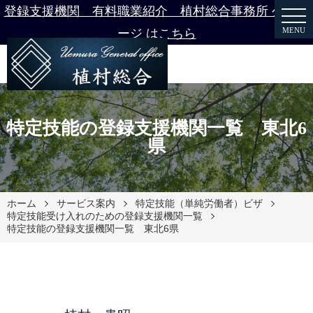
登録支援機関 有料職業紹介 植村総合事務所 公式ペ
MENU
ージ はこちら
特定技能の登録支援機関一覧 東北6
県
ホーム
サービス案内
特定技能（単純労働者）ビザ
特定技能受け入れのための登録支援機関一覧
特定技能の登録支援機関一覧 東北6県