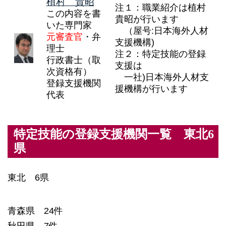
植村 貴昭
注１：職業紹介は植村
この内容を書
貴昭が行います
いた専門家
（屋号:日本海外人材
元審査官
・弁
支援機構)
理士
注２：特定技能の登録
行政書士（取
支援は
次資格有）
一社)日本海外人材支
登録支援機関
援機構が行います
代表
特定技能の登録支援機関一覧 東北6
県
東北 6県
青森県 24件