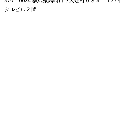
370 – 0034 群馬県高崎市下大類町９３４－１バイ
タルビル２階