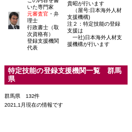
この内容を書
貴昭が行います
いた専門家
（屋号:日本海外人材
元審査官
・弁
支援機構)
理士
注２：特定技能の登録
行政書士（取
支援は
次資格有）
一社)日本海外人材支
登録支援機関
援機構が行います
代表
特定技能の登録支援機関一覧 群馬
県
群馬県 132件
2021,1月現在の情報です