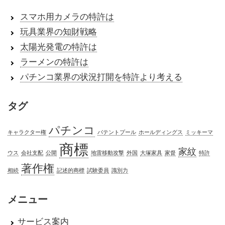
スマホ用カメラの特許は
玩具業界の知財戦略
太陽光発電の特許は
ラーメンの特許は
パチンコ業界の状況打開を特許より考える
タグ
パチンコ
キャラクター権
パテントプール
ホールディングス
ミッキーマ
商標
家紋
ウス
会社支配
公開
地雷移動攻撃
外国
大塚家具
家督
特許
著作権
相続
記述的商標
試験委員
識別力
メニュー
サービス案内