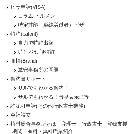
ビザ申請(VISA)
コラム ビルメン
特定技能（単純労働者）ビザ
特許(patent)
自力で特許出願
ﾋﾞｼﾞﾈｽﾓﾃﾞﾙ特許
商標(Brand)
激安事務所の問題
契約書サポート
サルでもわかる契約！
サルでもわかる！景品表示法等
許認可申請(その他行政書士業務)
会社設立
植村総合事務所とは 弁理士 行政書士 登録支援
機関 有料・無料職業紹介