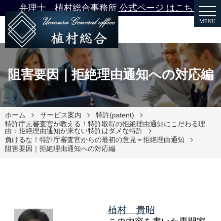
弁理士 植村総合事務所 公式ページ はこちら
MENU
阻害要因｜拒絶理由通知への対応編
ホーム
サービス案内
特許(patent)
特許庁元審査官が教える！特許取得の拒絶理由通知にこだわる理
由：拒絶理由通知が来ない特許はダメな特許
負けるな！特許庁審査官からの最初の意見＝拒絶理由通知
阻害要因｜拒絶理由通知への対応編
植村 貴昭