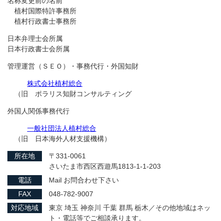
名称変更前の名前
植村国際特許事務所
植村行政書士事務所
日本弁理士会所属
日本行政書士会所属
管理運営（ＳＥＯ）・事務代行・外国知財
株式会社植村総合
（旧 ポラリス知財コンサルティング
外国人関係事務代行
一般社団法人植村総合
（旧 日本海外人材支援機構）
所在地
〒331-0061
さいたま市西区西遊馬1813-1-1-203
電話
Mail お問合わせ下さい
FAX
048-782-9007
対応地域
東京 埼玉 神奈川 千葉 群馬 栃木／その他地域はネッ
ト・電話等でご相談承ります。