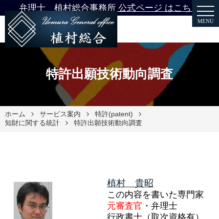
弁理士 植村総合事務所 公式ページ はこちら
MENU
特許出願技術動向調査
ホーム
サービス案内
特許(patent)
知財に関する統計
特許出願技術動向調査
植村 貴昭
この内容を書いた専門家
元審査官
・弁理士
行政書士（取次資格有）