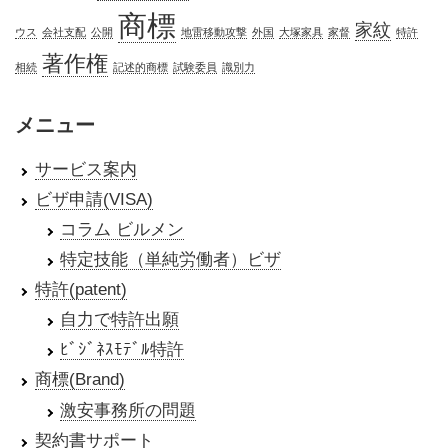
商標
家紋
ウス
会社支配
公開
地雷移動攻撃
外国
大塚家具
家督
特許
著作権
相続
記述的商標
試験委員
識別力
メニュー
サービス案内
ビザ申請(VISA)
コラム ビルメン
特定技能（単純労働者）ビザ
特許(patent)
自力で特許出願
ﾋﾞｼﾞﾈｽﾓﾃﾞﾙ特許
商標(Brand)
激安事務所の問題
契約書サポート