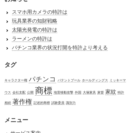
スマホ用カメラの特許は
玩具業界の知財戦略
太陽光発電の特許は
ラーメンの特許は
パチンコ業界の状況打開を特許より考える
タグ
パチンコ
キャラクター権
パテントプール
ホールディングス
ミッキーマ
商標
家紋
ウス
会社支配
公開
地雷移動攻撃
外国
大塚家具
家督
特許
著作権
相続
記述的商標
試験委員
識別力
メニュー