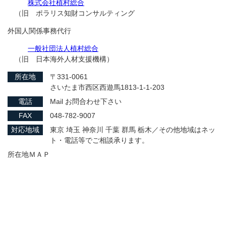
株式会社植村総合
（旧 ポラリス知財コンサルティング
外国人関係事務代行
一般社団法人植村総合
（旧 日本海外人材支援機構）
所在地
〒331-0061
さいたま市西区西遊馬1813-1-1-203
電話
Mail お問合わせ下さい
FAX
048-782-9007
対応地域
東京 埼玉 神奈川 千葉 群馬 栃木／その他地域はネッ
ト・電話等でご相談承ります。
所在地ＭＡＰ