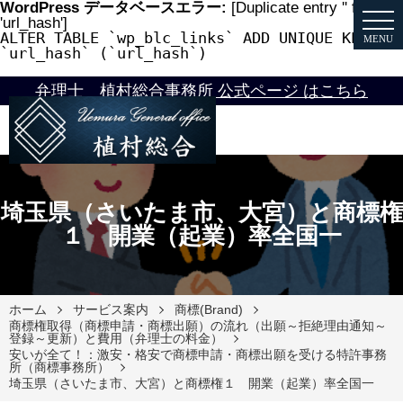
WordPress データベースエラー:
[Duplicate entry '' for key
'url_hash']
ALTER TABLE `wp_blc_links` ADD UNIQUE KEY
MENU
`url_hash` (`url_hash`)
弁理士 植村総合事務所 公式ページ はこちら
埼玉県（さいたま市、大宮）と商標権
１ 開業（起業）率全国一
ホーム
サービス案内
商標(Brand)
商標権取得（商標申請・商標出願）の流れ（出願～拒絶理由通知～
登録～更新）と費用（弁理士の料金）
安いが全て！：激安・格安で商標申請・商標出願を受ける特許事務
所（商標事務所）
埼玉県（さいたま市、大宮）と商標権１ 開業（起業）率全国一