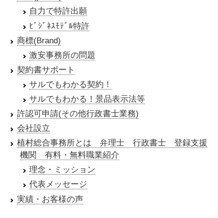
自力で特許出願
ﾋﾞｼﾞﾈｽﾓﾃﾞﾙ特許
商標(Brand)
激安事務所の問題
契約書サポート
サルでもわかる契約！
サルでもわかる！景品表示法等
許認可申請(その他行政書士業務)
会社設立
植村総合事務所とは 弁理士 行政書士 登録支援
機関 有料・無料職業紹介
理念・ミッション
代表メッセージ
実績・お客様の声