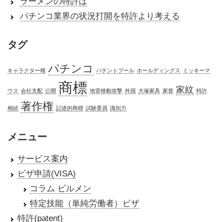
ラーメンの特許は
パチンコ業界の状況打開を特許より考える
タグ
パチンコ
キャラクター権
パテントプール
ホールディングス
ミッキーマ
商標
家紋
ウス
会社支配
公開
地雷移動攻撃
外国
大塚家具
家督
特許
著作権
相続
記述的商標
試験委員
識別力
メニュー
サービス案内
ビザ申請(VISA)
コラム ビルメン
特定技能（単純労働者）ビザ
特許(patent)