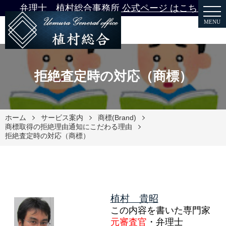
弁理士 植村総合事務所 公式ページ はこちら
MENU
拒絶査定時の対応（商標）
ホーム
サービス案内
商標(Brand)
商標取得の拒絶理由通知にこだわる理由
拒絶査定時の対応（商標）
植村 貴昭
この内容を書いた専門家
元審査官
・弁理士