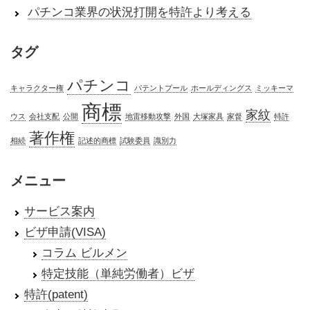
パチンコ業界の状況打開を特許より考える
タグ
パチンコ
キャラクター権
パテントプール
ホールディングス
ミッキーマ
商標
家紋
ウス
会社支配
公開
地雷移動攻撃
外国
大塚家具
家督
特許
著作権
相続
記述的商標
試験委員
識別力
メニュー
サービス案内
ビザ申請(VISA)
コラム ビルメン
特定技能（単純労働者）ビザ
特許(patent)