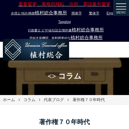
重要変更 事務所移転 住所 電話番号変更
植村総合事務所
MENU
簡体字
繁体字
English
弁理士 特許/商標
Tagalog
植村総合事務所
行政書士 ビザ/会社設立/契約書
植村総合事務所
登録支援機関 有料職業紹介
<> コラム
ホーム
コラム
代表ブログ
著作権７０年時代
著作権７０年時代