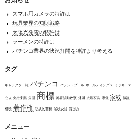
お知らせ
スマホ用カメラの特許は
玩具業界の知財戦略
太陽光発電の特許は
ラーメンの特許は
パチンコ業界の状況打開を特許より考える
タグ
パチンコ
キャラクター権
パテントプール
ホールディングス
ミッキーマ
商標
家紋
ウス
会社支配
公開
地雷移動攻撃
外国
大塚家具
家督
特許
著作権
相続
記述的商標
試験委員
識別力
メニュー