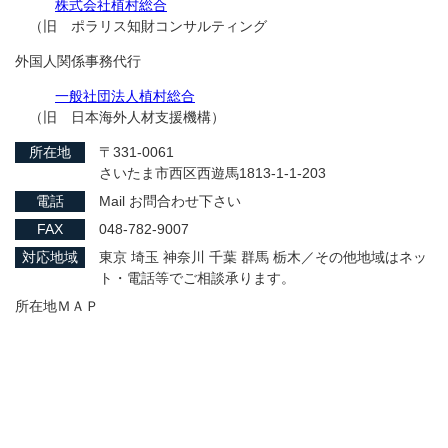
株式会社植村総合
（旧 ポラリス知財コンサルティング
外国人関係事務代行
一般社団法人植村総合
（旧 日本海外人材支援機構）
所在地
〒331-0061
さいたま市西区西遊馬1813-1-1-203
電話
Mail お問合わせ下さい
FAX
048-782-9007
対応地域
東京 埼玉 神奈川 千葉 群馬 栃木／その他地域はネッ
ト・電話等でご相談承ります。
所在地ＭＡＰ