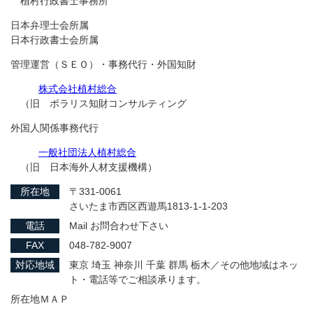
植村行政書士事務所
日本弁理士会所属
日本行政書士会所属
管理運営（ＳＥＯ）・事務代行・外国知財
株式会社植村総合
（旧 ポラリス知財コンサルティング
外国人関係事務代行
一般社団法人植村総合
（旧 日本海外人材支援機構）
所在地
〒331-0061
さいたま市西区西遊馬1813-1-1-203
電話
Mail お問合わせ下さい
FAX
048-782-9007
対応地域
東京 埼玉 神奈川 千葉 群馬 栃木／その他地域はネッ
ト・電話等でご相談承ります。
所在地ＭＡＰ