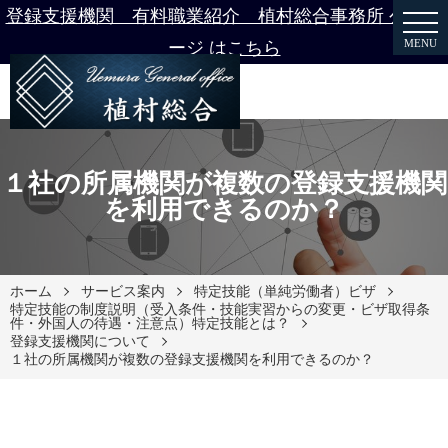
登録支援機関 有料職業紹介 植村総合事務所 公式ペ
MENU
ージ はこちら
１社の所属機関が複数の登録支援機関
を利用できるのか？
ホーム
サービス案内
特定技能（単純労働者）ビザ
特定技能の制度説明（受入条件・技能実習からの変更・ビザ取得条
件・外国人の待遇・注意点）特定技能とは？
登録支援機関について
１社の所属機関が複数の登録支援機関を利用できるのか？