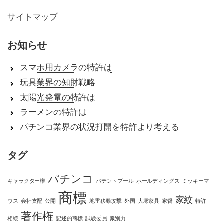
サイトマップ
お知らせ
スマホ用カメラの特許は
玩具業界の知財戦略
太陽光発電の特許は
ラーメンの特許は
パチンコ業界の状況打開を特許より考える
タグ
パチンコ
キャラクター権
パテントプール
ホールディングス
ミッキーマ
商標
家紋
ウス
会社支配
公開
地雷移動攻撃
外国
大塚家具
家督
特許
著作権
相続
記述的商標
試験委員
識別力