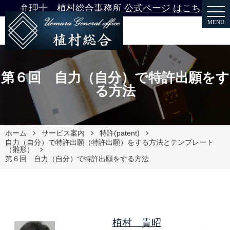
弁理士 植村総合事務所 公式ページ はこちら
MENU
第６回 自力（自分）で特許出願をす
る方法
ホーム
サービス案内
特許(patent)
自力（自分）で特許出願（特許出願）をする方法とテンプレート
（雛形）
第６回 自力（自分）で特許出願をする方法
植村 貴昭