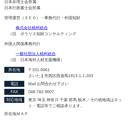
日本弁理士会所属
日本行政書士会所属
管理運営（ＳＥＯ）・事務代行・外国知財
株式会社植村総合
（旧 ポラリス知財コンサルティング
外国人関係事務代行
一般社団法人植村総合
（旧 日本海外人材支援機構）
所在地
〒331-0061
さいたま市西区西遊馬1813-1-1-203
電話
Mail お問合わせ下さい
FAX
048-782-9007
対応地域
東京 埼玉 神奈川 千葉 群馬 栃木／その他地域はネッ
ト・電話等でご相談承ります。
所在地ＭＡＰ