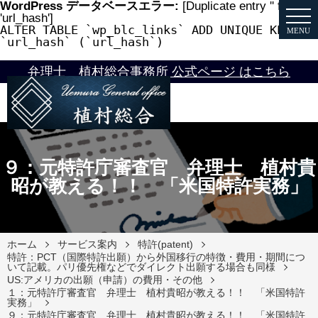
WordPress データベースエラー:
[Duplicate entry '' for key
'url_hash']
ALTER TABLE `wp_blc_links` ADD UNIQUE KEY
MENU
`url_hash` (`url_hash`)
弁理士 植村総合事務所 公式ページ はこちら
９：元特許庁審査官 弁理士 植村貴
昭が教える！！ 「米国特許実務」
ホーム
サービス案内
特許(patent)
特許：PCT（国際特許出願）から外国移行の特徴・費用・期間につ
いて記載。パリ優先権などでダイレクト出願する場合も同様
US:アメリカの出願（申請）の費用・その他
１：元特許庁審査官 弁理士 植村貴昭が教える！！ 「米国特許
実務」
９：元特許庁審査官 弁理士 植村貴昭が教える！！ 「米国特許