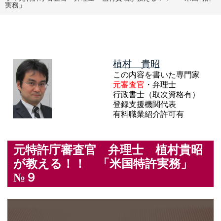
実務」
植村 貴昭
この内容を書いた専門家
元審査官
・弁理士
行政書士（取次資格有）
登録支援機関代表
有料職業紹介許可有
元特許庁審査官 弁理士 植村貴昭
が教える！！ 「米国特許実務」
№９