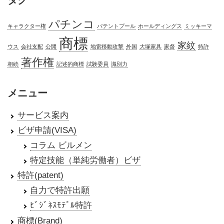
タグ
パチンコ
キャラクター権
パテントプール
ホールディングス
ミッキーマ
商標
家紋
ウス
会社支配
公開
地雷移動攻撃
外国
大塚家具
家督
特許
著作権
相続
記述的商標
試験委員
識別力
メニュー
サービス案内
ビザ申請(VISA)
コラム ビルメン
特定技能（単純労働者）ビザ
特許(patent)
自力で特許出願
ﾋﾞｼﾞﾈｽﾓﾃﾞﾙ特許
商標(Brand)