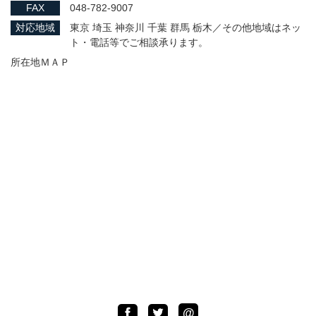
FAX
048-782-9007
対応地域
東京 埼玉 神奈川 千葉 群馬 栃木／その他地域はネッ
ト・電話等でご相談承ります。
所在地ＭＡＰ
LINE
Facebook
Twitter
@