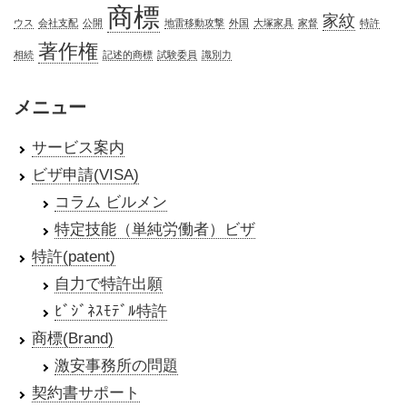
商標
家紋
ウス
会社支配
公開
地雷移動攻撃
外国
大塚家具
家督
特許
著作権
相続
記述的商標
試験委員
識別力
メニュー
サービス案内
ビザ申請(VISA)
コラム ビルメン
特定技能（単純労働者）ビザ
特許(patent)
自力で特許出願
ﾋﾞｼﾞﾈｽﾓﾃﾞﾙ特許
商標(Brand)
激安事務所の問題
契約書サポート