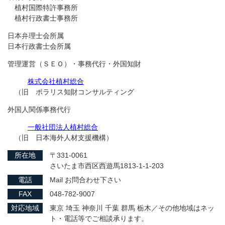
植村国際特許事務所
植村行政書士事務所
日本弁理士会所属
日本行政書士会所属
管理運営（ＳＥＯ）・事務代行・外国知財
株式会社植村総合
（旧 ポラリス知財コンサルティング
外国人関係事務代行
一般社団法人植村総合
（旧 日本海外人材支援機構）
所在地
〒331-0061
さいたま市西区西遊馬1813-1-1-203
電話
Mail お問合わせ下さい
FAX
048-782-9007
対応地域
東京 埼玉 神奈川 千葉 群馬 栃木／その他地域はネッ
ト・電話等でご相談承ります。