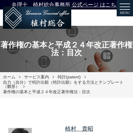
弁理士 植村総合事務所 公式ページ はこちら
MENU
著作権の基本と平成２４年改正著作権
法：目次
ホーム
サービス案内
特許(patent)
自力（自分）で特許出願（特許出願）をする方法とテンプレート
（雛形）
著作権の基本と平成２４年改正著作権法：目次
植村 貴昭