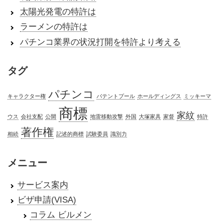
太陽光発電の特許は
ラーメンの特許は
パチンコ業界の状況打開を特許より考える
タグ
パチンコ
キャラクター権
パテントプール
ホールディングス
ミッキーマ
商標
家紋
ウス
会社支配
公開
地雷移動攻撃
外国
大塚家具
家督
特許
著作権
相続
記述的商標
試験委員
識別力
メニュー
サービス案内
ビザ申請(VISA)
コラム ビルメン