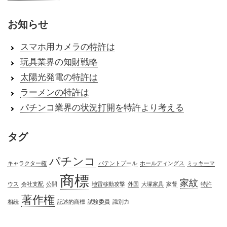
お知らせ
スマホ用カメラの特許は
玩具業界の知財戦略
太陽光発電の特許は
ラーメンの特許は
パチンコ業界の状況打開を特許より考える
タグ
パチンコ
キャラクター権
パテントプール
ホールディングス
ミッキーマ
商標
家紋
ウス
会社支配
公開
地雷移動攻撃
外国
大塚家具
家督
特許
著作権
相続
記述的商標
試験委員
識別力