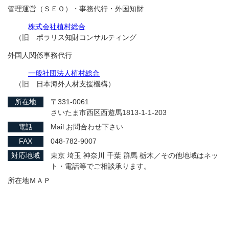
管理運営（ＳＥＯ）・事務代行・外国知財
株式会社植村総合
（旧 ポラリス知財コンサルティング
外国人関係事務代行
一般社団法人植村総合
（旧 日本海外人材支援機構）
所在地
〒331-0061
さいたま市西区西遊馬1813-1-1-203
電話
Mail お問合わせ下さい
FAX
048-782-9007
対応地域
東京 埼玉 神奈川 千葉 群馬 栃木／その他地域はネッ
ト・電話等でご相談承ります。
所在地ＭＡＰ