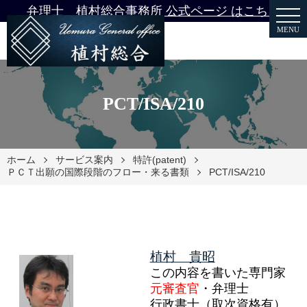
弁理士 植村総合事務所 公式ページ はこちら
MENU
PCT/ISA/210
ホーム
サービス案内
特許(patent)
ＰＣＴ出願の国際段階のフロー・来る書類
PCT/ISA/210
植村 貴昭
この内容を書いた専門家
元審査官
・弁理士
行政書士（取次資格有）