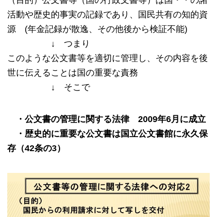
（目的）公文書等（国の行政文書等）は国・・の諸
活動や歴史的事実の記録であり、国民共有の知的資
源 (年金記録が散逸、その他後から検証不能)
↓ つまり
このような公文書等を適切に管理し、その内容を後
世に伝えることは国の重要な責務
↓ そこで
・公文書の管理に関する法律
2009
年
6
月に成立
・歴史的に重要な公文書は国立公文書館に永久
保
存
（
42
条の
3
）