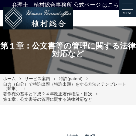
弁理士 植村総合事務所 公式ページ はこちら
MENU
第１章：公文書等の管理に関する法律
対応など
ホーム
サービス案内
特許(patent)
自力（自分）で特許出願（特許出願）をする方法とテンプレート
（雛形）
著作権の基本と平成２４年改正著作権法：目次
第１章：公文書等の管理に関する法律対応など