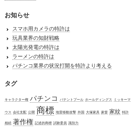
お知らせ
スマホ用カメラの特許は
玩具業界の知財戦略
太陽光発電の特許は
ラーメンの特許は
パチンコ業界の状況打開を特許より考える
タグ
パチンコ
キャラクター権
パテントプール
ホールディングス
ミッキーマ
商標
家紋
ウス
会社支配
公開
地雷移動攻撃
外国
大塚家具
家督
特許
著作権
相続
記述的商標
試験委員
識別力