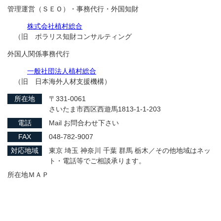
管理運営（ＳＥＯ）・事務代行・外国知財
株式会社植村総合
（旧 ポラリス知財コンサルティング
外国人関係事務代行
一般社団法人植村総合
（旧 日本海外人材支援機構）
所在地
〒331-0061
さいたま市西区西遊馬1813-1-1-203
電話
Mail お問合わせ下さい
FAX
048-782-9007
対応地域
東京 埼玉 神奈川 千葉 群馬 栃木／その他地域はネッ
ト・電話等でご相談承ります。
所在地ＭＡＰ