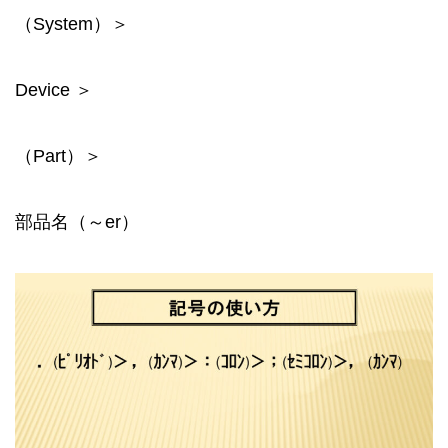
（System）＞
Device ＞
（Part）＞
部品名（～er）