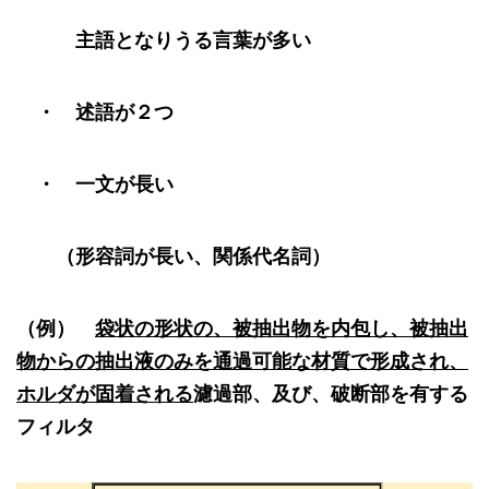
主語となりうる言葉が多い
・ 述語が２つ
・ 一文が長い
（形容詞が長い、関係代名詞）
（例）
袋状の形状の
、被抽出物を内包し、被抽出
物からの抽出液のみを通過可能な材質で形成され、
ホルダが固着される
濾過部、及び、破断部を有する
フィルタ