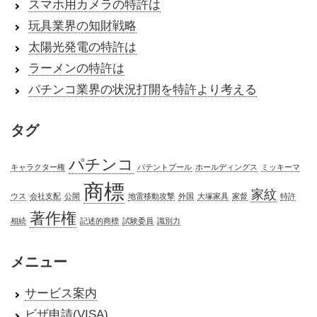
スマホ用カメラの特許は
玩具業界の知財戦略
太陽光発電の特許は
ラーメンの特許は
パチンコ業界の状況打開を特許より考える
タグ
パチンコ
キャラクター権
パテントプール
ホールディングス
ミッキーマ
商標
家紋
ウス
会社支配
公開
地雷移動攻撃
外国
大塚家具
家督
特許
著作権
相続
記述的商標
試験委員
識別力
メニュー
サービス案内
ビザ申請(VISA)