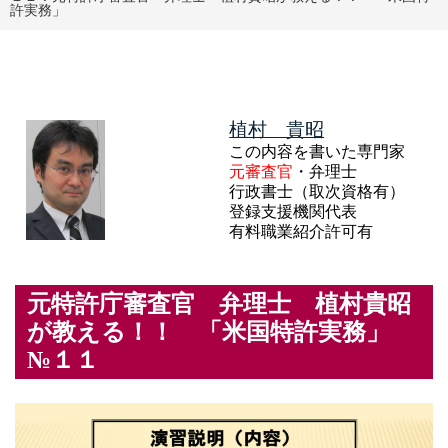
許実務」
植村 貴昭
この内容を書いた専門家
元審査官
・弁理士
行政書士（取次資格有）
登録支援機関代表
有料職業紹介許可有
元特許庁審査官 弁理士 植村貴昭
が教える！！ 「米国特許実務」
№１１