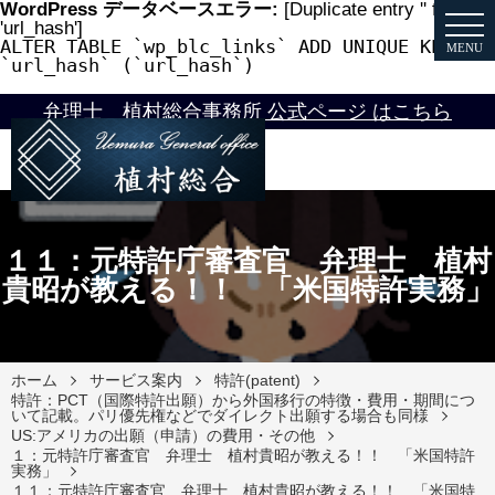
WordPress データベースエラー:
[Duplicate entry '' for key
'url_hash']
ALTER TABLE `wp_blc_links` ADD UNIQUE KEY
MENU
`url_hash` (`url_hash`)
弁理士 植村総合事務所 公式ページ はこちら
１１：元特許庁審査官 弁理士 植村
貴昭が教える！！ 「米国特許実務」
ホーム
サービス案内
特許(patent)
特許：PCT（国際特許出願）から外国移行の特徴・費用・期間につ
いて記載。パリ優先権などでダイレクト出願する場合も同様
US:アメリカの出願（申請）の費用・その他
１：元特許庁審査官 弁理士 植村貴昭が教える！！ 「米国特許
実務」
１１：元特許庁審査官 弁理士 植村貴昭が教える！！ 「米国特