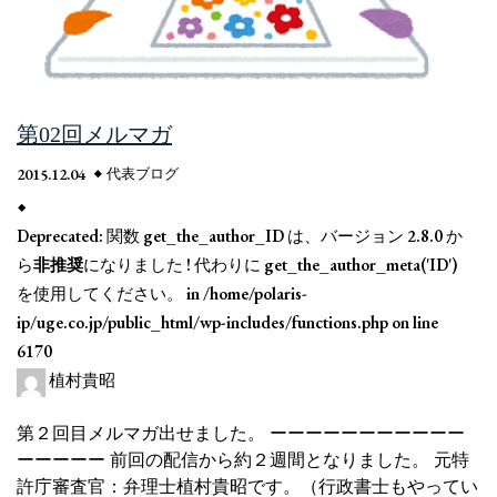
第02回メルマガ
2015.12.04
代表ブログ
Deprecated
: 関数 get_the_author_ID は、バージョン 2.8.0 か
ら
非推奨
になりました ! 代わりに get_the_author_meta('ID')
を使用してください。 in
/home/polaris-
ip/uge.co.jp/public_html/wp-includes/functions.php
on line
6170
植村貴昭
第２回目メルマガ出せました。 ーーーーーーーーーーー
ーーーーー 前回の配信から約２週間となりました。 元特
許庁審査官：弁理士植村貴昭です。（行政書士もやってい