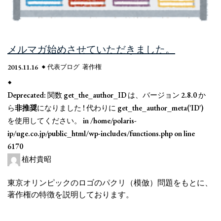
メルマガ始めさせていただきました。
2015.11.16
代表ブログ
著作権
Deprecated
: 関数 get_the_author_ID は、バージョン 2.8.0 か
ら
非推奨
になりました ! 代わりに get_the_author_meta('ID')
を使用してください。 in
/home/polaris-
ip/uge.co.jp/public_html/wp-includes/functions.php
on line
6170
植村貴昭
東京オリンピックのロゴのパクリ（模倣）問題をもとに、
著作権の特徴を説明しております。