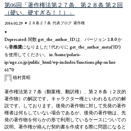
第06回「著作権法第２７条、第２８条 第２回
（硬い、硬すぎる！！）」
2016.02.29
２８条２７条
代表ブログ
著作権
Deprecated
: 関数 get_the_author_ID は、バージョン 2.8.0 か
ら
非推奨
になりました ! 代わりに get_the_author_meta('ID')
を使用してください。 in
/home/polaris-
ip/uge.co.jp/public_html/wp-includes/functions.php
on line
6170
植村貴昭
著作権法第２７条（翻案権、翻訳権）、第２８条（２次的
著作物）の解説です。キャラクター権といわれるものの解
説です。しております。後発の著作物に対して先発の著作
権者は何もしていない場合であるが、後発の著作物は、先
発の著作物を何らかの形で利用しているケースについての
説明。著作権が絡んだ契約書を作成する際に問題になると