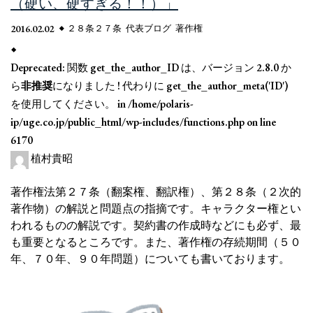
（硬い、硬すぎる！！）」
2016.02.02
２８条２７条
代表ブログ
著作権
Deprecated
: 関数 get_the_author_ID は、バージョン 2.8.0 か
ら
非推奨
になりました ! 代わりに get_the_author_meta('ID')
を使用してください。 in
/home/polaris-
ip/uge.co.jp/public_html/wp-includes/functions.php
on line
6170
植村貴昭
著作権法第２７条（翻案権、翻訳権）、第２８条（２次的
著作物）の解説と問題点の指摘です。キャラクター権とい
われるものの解説です。契約書の作成時などにも必ず、最
も重要となるところです。また、著作権の存続期間（５０
年、７０年、９０年問題）についても書いております。