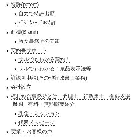
特許(patent)
自力で特許出願
ﾋﾞｼﾞﾈｽﾓﾃﾞﾙ特許
商標(Brand)
激安事務所の問題
契約書サポート
サルでもわかる契約！
サルでもわかる！景品表示法等
許認可申請(その他行政書士業務)
会社設立
植村総合事務所とは 弁理士 行政書士 登録支援
機関 有料・無料職業紹介
理念・ミッション
代表メッセージ
実績・お客様の声