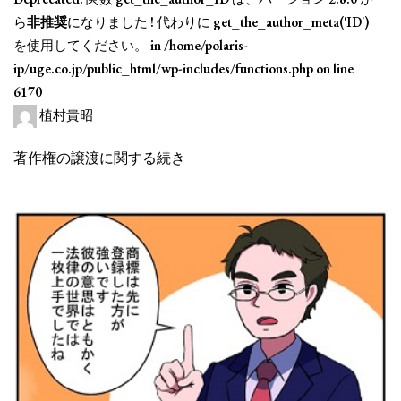
ら
非推奨
になりました ! 代わりに get_the_author_meta('ID')
を使用してください。 in
/home/polaris-
ip/uge.co.jp/public_html/wp-includes/functions.php
on line
6170
植村貴昭
著作権の譲渡に関する続き