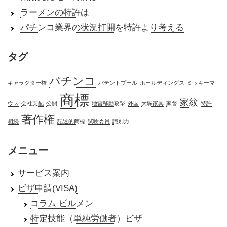
ラーメンの特許は
パチンコ業界の状況打開を特許より考える
タグ
パチンコ
キャラクター権
パテントプール
ホールディングス
ミッキーマ
商標
家紋
ウス
会社支配
公開
地雷移動攻撃
外国
大塚家具
家督
特許
著作権
相続
記述的商標
試験委員
識別力
メニュー
サービス案内
ビザ申請(VISA)
コラム ビルメン
特定技能（単純労働者）ビザ