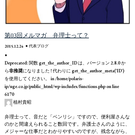
第03回メルマガ 弁理士って？
2015.12.24
代表ブログ
Deprecated
: 関数 get_the_author_ID は、バージョン 2.8.0 か
ら
非推奨
になりました ! 代わりに get_the_author_meta('ID')
を使用してください。 in
/home/polaris-
ip/uge.co.jp/public_html/wp-includes/functions.php
on line
6170
植村貴昭
弁理士って、音だと「ベンリシ」ですので、便利屋さんな
のかと間違えられること数回です。弁護士さんのように、
メジャーな仕事だとわかりやすいのですが、残念ながら、